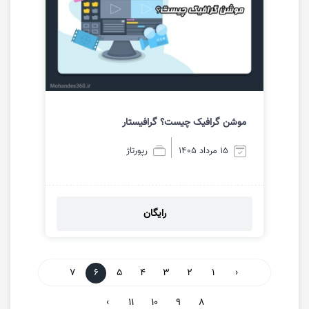
موشن گرافیک چیست؟ گرافیستار
15 مرداد 1405
رپورتاژ
رایگان
مشاهده
7
6
5
4
3
2
1
‹
›
11
10
9
8